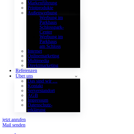
Markenführung
Printprodukte
Außenwerbung
Werbung im
Parkhaus
Schlosspark-
Center
Werbung im
Parkhaus
am Schloss
Internet
Onlinemarketing
Multimedia
Direktmarketing
Referenzen
Über uns
Das sind wir …
Kontakt
Serverstandort
AGB
Impressum
Datenschutz­
erklärung
jetzt anrufen
Mail senden