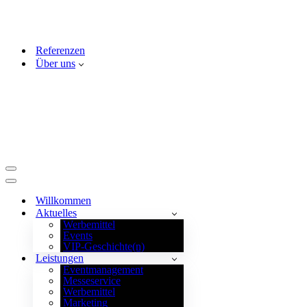
Referenzen
Über uns
Navigationsmenü
Navigationsmenü
Willkommen
Aktuelles
Werbemittel
Events
VIP-Geschichte(n)
Leistungen
Eventmanagement
Messeservice
Werbemittel
Marketing