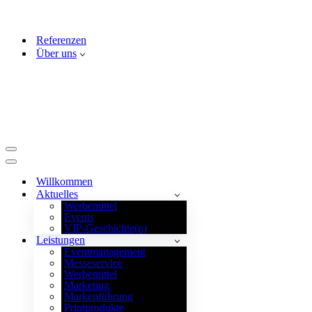
Referenzen
Über uns
Navigationsmenü
Navigationsmenü
Willkommen
Aktuelles
Werbemittel
Events
VIP-Geschichte(n)
Leistungen
Eventmanagement
Messeservice
Werbemittel
Marketing
Markenführung
Printprodukte