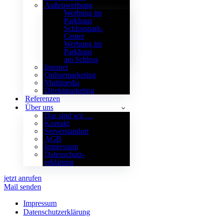
Außenwerbung
Werbung im
Parkhaus
Schlosspark-
Center
Werbung im
Parkhaus
am Schloss
Internet
Onlinemarketing
Multimedia
Direktmarketing
Referenzen
Über uns
Das sind wir …
Kontakt
Serverstandort
AGB
Impressum
Datenschutz­
erklärung
jetzt anrufen
Mail senden
Impressum
Datenschutz­erklärung