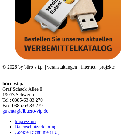
© 2026 by büro v.i.p. | veranstaltungen · internet · projekte
büro v.i.p.
Graf-Schack-Allee 8
19053 Schwerin
Tel.: 0385-63 83 270
Fax: 0385-63 83 279
gutentag[a]buero-vip.de
Impressum
Datenschutz­erklärung
Cookie-Richtlinie (EU)