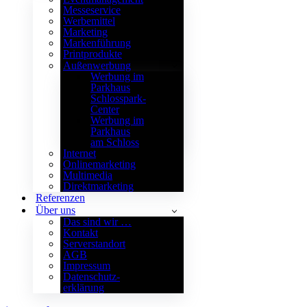
Messeservice
Werbemittel
Marketing
Markenführung
Printprodukte
Außenwerbung
Werbung im
Parkhaus
Schlosspark-
Center
Werbung im
Parkhaus
am Schloss
Internet
Onlinemarketing
Multimedia
Direktmarketing
Referenzen
Über uns
Das sind wir …
Kontakt
Serverstandort
AGB
Impressum
Datenschutz­
erklärung