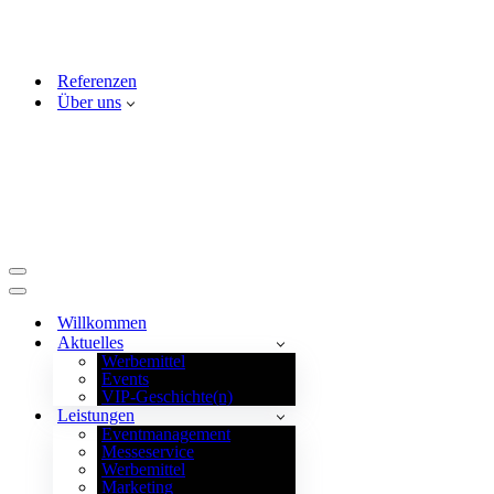
Referenzen
Über uns
Navigationsmenü
Navigationsmenü
Willkommen
Aktuelles
Werbemittel
Events
VIP-Geschichte(n)
Leistungen
Eventmanagement
Messeservice
Werbemittel
Marketing