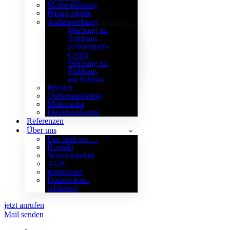
Markenführung
Printprodukte
Außenwerbung
Werbung im
Parkhaus
Schlosspark-
Center
Werbung im
Parkhaus
am Schloss
Internet
Onlinemarketing
Multimedia
Direktmarketing
Referenzen
Über uns
Das sind wir …
Kontakt
Serverstandort
AGB
Impressum
Datenschutz­
erklärung
jetzt anrufen
Mail senden