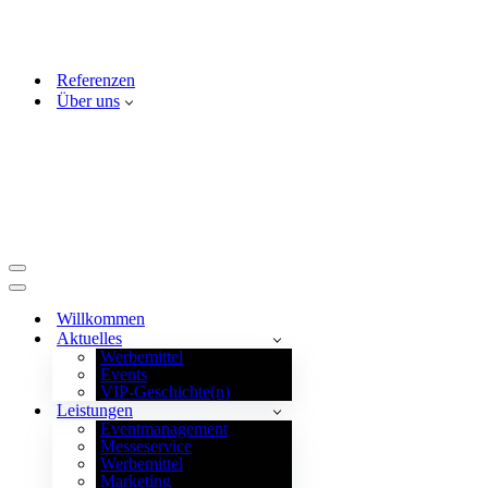
Referenzen
Über uns
Navigationsmenü
Navigationsmenü
Willkommen
Aktuelles
Werbemittel
Events
VIP-Geschichte(n)
Leistungen
Eventmanagement
Messeservice
Werbemittel
Marketing