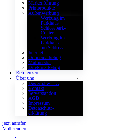
Markenführung
Printprodukte
Außenwerbung
Werbung im
Parkhaus
Schlosspark-
Center
Werbung im
Parkhaus
am Schloss
Internet
Onlinemarketing
Multimedia
Direktmarketing
Referenzen
Über uns
Das sind wir …
Kontakt
Serverstandort
AGB
Impressum
Datenschutz­
erklärung
jetzt anrufen
Mail senden