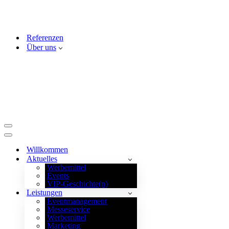
Referenzen
Über uns
Navigationsmenü
Navigationsmenü
Willkommen
Aktuelles
Werbemittel
Events
VIP-Geschichte(n)
Leistungen
Eventmanagement
Messeservice
Werbemittel
Marketing