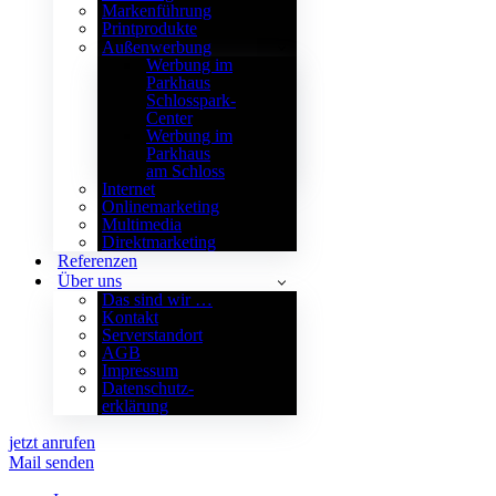
Markenführung
Printprodukte
Außenwerbung
Werbung im
Parkhaus
Schlosspark-
Center
Werbung im
Parkhaus
am Schloss
Internet
Onlinemarketing
Multimedia
Direktmarketing
Referenzen
Über uns
Das sind wir …
Kontakt
Serverstandort
AGB
Impressum
Datenschutz­
erklärung
jetzt anrufen
Mail senden