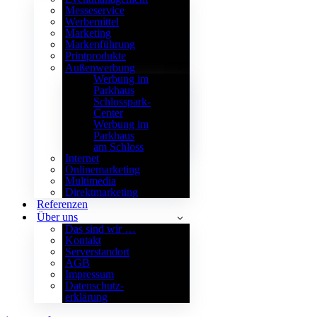
Messeservice
Werbemittel
Marketing
Markenführung
Printprodukte
Außenwerbung
Werbung im
Parkhaus
Schlosspark-
Center
Werbung im
Parkhaus
am Schloss
Internet
Onlinemarketing
Multimedia
Direktmarketing
Referenzen
Über uns
Das sind wir …
Kontakt
Serverstandort
AGB
Impressum
Datenschutz­
erklärung