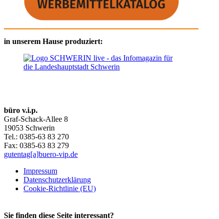
in unserem Hause produziert:
büro v.i.p.
Graf-Schack-Allee 8
19053 Schwerin
Tel.: 0385-63 83 270
Fax: 0385-63 83 279
gutentag[a]buero-vip.de
Impressum
Datenschutz­erklärung
Cookie-Richtlinie (EU)
Sie finden diese Seite interessant?