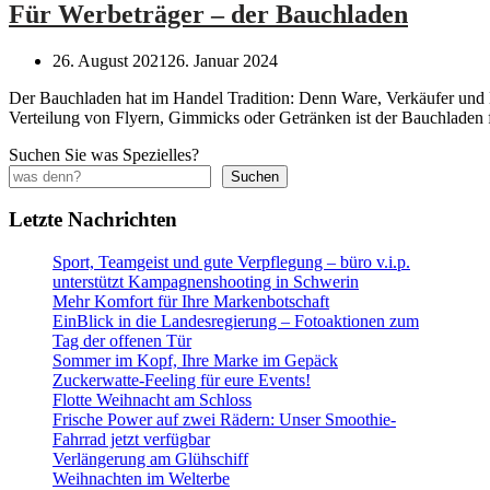
Für Werbeträger – der Bauchladen
26. August 2021
26. Januar 2024
Der Bauchladen hat im Handel Tradition: Denn Ware, Verkäufer und
Verteilung von Flyern, Gimmicks oder Getränken ist der Bauchladen fl
Suchen Sie was Spezielles?
Suchen
Letzte Nachrichten
Sport, Teamgeist und gute Verpflegung – büro v.i.p.
unterstützt Kampagnenshooting in Schwerin
Mehr Komfort für Ihre Markenbotschaft
EinBlick in die Landesregierung – Fotoaktionen zum
Tag der offenen Tür
Sommer im Kopf, Ihre Marke im Gepäck
Zuckerwatte-Feeling für eure Events!
Flotte Weihnacht am Schloss
Frische Power auf zwei Rädern: Unser Smoothie-
Fahrrad jetzt verfügbar
Verlängerung am Glühschiff
Weihnachten im Welterbe