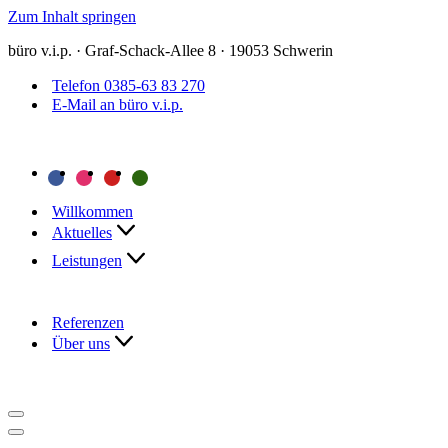
Zum Inhalt springen
büro v.i.p. · Graf-Schack-Allee 8 · 19053 Schwerin
Telefon 0385-63 83 270
E-Mail an büro v.i.p.
Willkommen
Aktuelles
Leistungen
Referenzen
Über uns
Navigationsmenü
Navigationsmenü