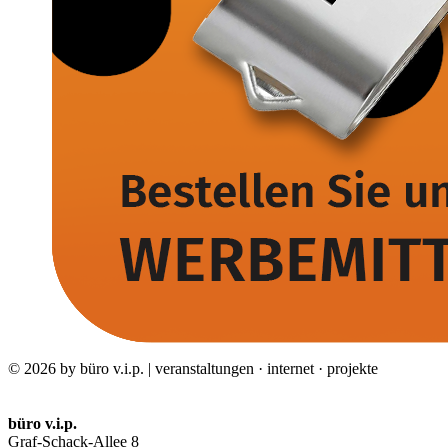
© 2026 by büro v.i.p. | veranstaltungen · internet · projekte
büro v.i.p.
Graf-Schack-Allee 8