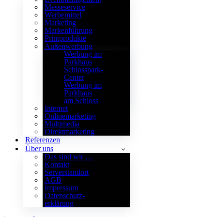
Messeservice
Werbemittel
Marketing
Markenführung
Printprodukte
Außenwerbung
Werbung im
Parkhaus
Schlosspark-
Center
Werbung im
Parkhaus
am Schloss
Internet
Onlinemarketing
Multimedia
Direktmarketing
Referenzen
Über uns
Das sind wir …
Kontakt
Serverstandort
AGB
Impressum
Datenschutz­
erklärung