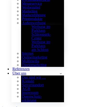
Messeservice
Werbemittel
Marketing
Markenführung
Printprodukte
Außenwerbung
Werbung im
Parkhaus
Schlosspark-
Center
Werbung im
Parkhaus
am Schloss
Internet
Onlinemarketing
Multimedia
Direktmarketing
Referenzen
Über uns
Das sind wir …
Kontakt
Serverstandort
AGB
Impressum
Datenschutz­
erklärung