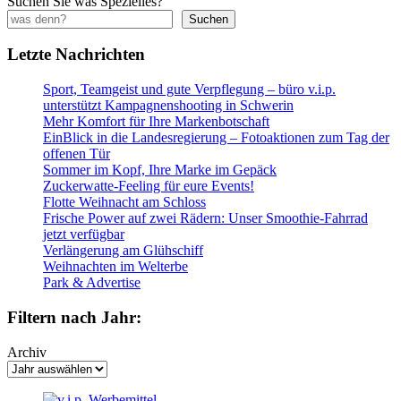
Suchen Sie was Spezielles?
Suchen
Letzte Nachrichten
Sport, Teamgeist und gute Verpflegung – büro v.i.p.
unterstützt Kampagnenshooting in Schwerin
Mehr Komfort für Ihre Markenbotschaft
EinBlick in die Landesregierung – Fotoaktionen zum Tag der
offenen Tür
Sommer im Kopf, Ihre Marke im Gepäck
Zuckerwatte-Feeling für eure Events!
Flotte Weihnacht am Schloss
Frische Power auf zwei Rädern: Unser Smoothie-Fahrrad
jetzt verfügbar
Verlängerung am Glühschiff
Weihnachten im Welterbe
Park & Advertise
Filtern nach Jahr:
Archiv