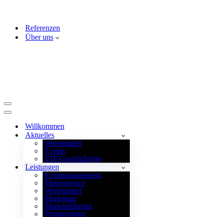
Referenzen
Über uns
Navigationsmenü
Navigationsmenü
Willkommen
Aktuelles
Werbemittel
Events
VIP-Geschichte(n)
Leistungen
Eventmanagement
Messeservice
Werbemittel
Marketing
Markenführung
Printprodukte