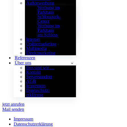
Außenwerbung
Werbung im
Parkhaus
Schlosspark-
Center
Werbung im
Parkhaus
am Schloss
Internet
Onlinemarketing
Multimedia
Direktmarketing
Referenzen
Über uns
Das sind wir …
Kontakt
Serverstandort
AGB
Impressum
Datenschutz­
erklärung
jetzt anrufen
Mail senden
Impressum
Datenschutz­erklärung