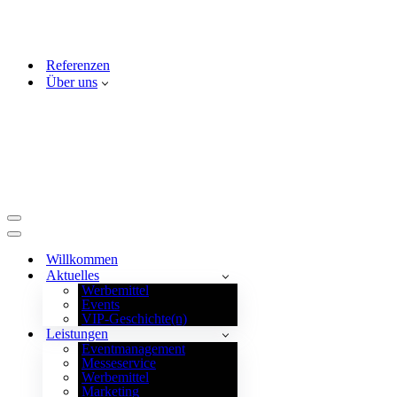
Referenzen
Über uns
Navigationsmenü
Navigationsmenü
Willkommen
Aktuelles
Werbemittel
Events
VIP-Geschichte(n)
Leistungen
Eventmanagement
Messeservice
Werbemittel
Marketing