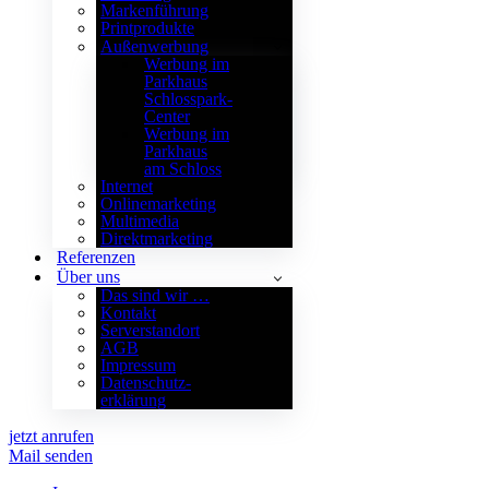
Markenführung
Printprodukte
Außenwerbung
Werbung im
Parkhaus
Schlosspark-
Center
Werbung im
Parkhaus
am Schloss
Internet
Onlinemarketing
Multimedia
Direktmarketing
Referenzen
Über uns
Das sind wir …
Kontakt
Serverstandort
AGB
Impressum
Datenschutz­
erklärung
jetzt anrufen
Mail senden