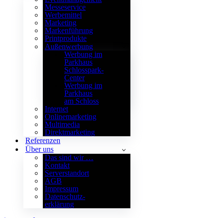
Messeservice
Werbemittel
Marketing
Markenführung
Printprodukte
Außenwerbung
Werbung im
Parkhaus
Schlosspark-
Center
Werbung im
Parkhaus
am Schloss
Internet
Onlinemarketing
Multimedia
Direktmarketing
Referenzen
Über uns
Das sind wir …
Kontakt
Serverstandort
AGB
Impressum
Datenschutz­
erklärung