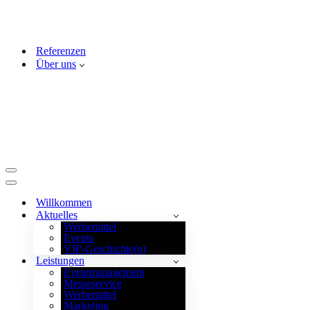
Referenzen
Über uns
Navigationsmenü
Navigationsmenü
Willkommen
Aktuelles
Werbemittel
Events
VIP-Geschichte(n)
Leistungen
Eventmanagement
Messeservice
Werbemittel
Marketing