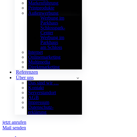
Markenführung
Printprodukte
Außenwerbung
Werbung im
Parkhaus
Schlosspark-
Center
Werbung im
Parkhaus
am Schloss
Internet
Onlinemarketing
Multimedia
Direktmarketing
Referenzen
Über uns
Das sind wir …
Kontakt
Serverstandort
AGB
Impressum
Datenschutz­
erklärung
jetzt anrufen
Mail senden