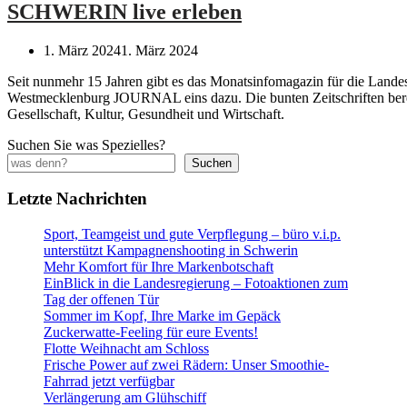
SCHWERIN live erleben
1. März 2024
1. März 2024
Seit nunmehr 15 Jahren gibt es das Monatsinfomagazin für die Lande
Westmecklenburg JOURNAL eins dazu. Die bunten Zeitschriften bere
Gesellschaft, Kultur, Gesundheit und Wirtschaft.
Suchen Sie was Spezielles?
Suchen
Letzte Nachrichten
Sport, Teamgeist und gute Verpflegung – büro v.i.p.
unterstützt Kampagnenshooting in Schwerin
Mehr Komfort für Ihre Markenbotschaft
EinBlick in die Landesregierung – Fotoaktionen zum
Tag der offenen Tür
Sommer im Kopf, Ihre Marke im Gepäck
Zuckerwatte-Feeling für eure Events!
Flotte Weihnacht am Schloss
Frische Power auf zwei Rädern: Unser Smoothie-
Fahrrad jetzt verfügbar
Verlängerung am Glühschiff