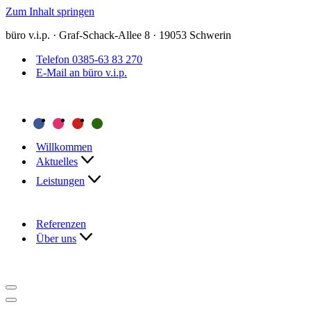
Zum Inhalt springen
büro v.i.p. · Graf-Schack-Allee 8 · 19053 Schwerin
Telefon 0385-63 83 270
E-Mail an büro v.i.p.
Willkommen
Aktuelles
Leistungen
Referenzen
Über uns
Navigationsmenü
Navigationsmenü