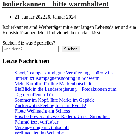
Isolierkannen – bitte warmhalten!
21. Januar 2022
26. Januar 2024
Isolierkannen sind Werbeträger mit einer langen Lebensdauer und ein
Kunststoffkannen leicht individuell bedrucken lässt.
Suchen Sie was Spezielles?
Suchen
Letzte Nachrichten
Sport, Teamgeist und gute Verpflegung – büro v.i.p.
unterstützt Kampagnenshooting in Schwerin
Mehr Komfort für Ihre Markenbotschaft
EinBlick in die Landesregierung – Fotoaktionen zum
Tag der offenen Tür
Sommer im Kopf, Ihre Marke im Gepäck
Zuckerwatte-Feeling für eure Events!
Flotte Weihnacht am Schloss
Frische Power auf zwei Rädern: Unser Smoothie-
Fahrrad jetzt verfügbar
Verlängerung am Glühschiff
Weihnachten im Welterbe