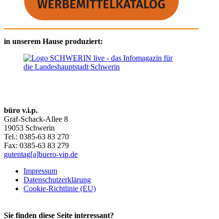
in unserem Hause produziert:
büro v.i.p.
Graf-Schack-Allee 8
19053 Schwerin
Tel.: 0385-63 83 270
Fax: 0385-63 83 279
gutentag[a]buero-vip.de
Impressum
Datenschutz­erklärung
Cookie-Richtlinie (EU)
Sie finden diese Seite interessant?