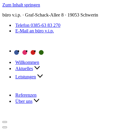
Zum Inhalt springen
büro v.i.p. · Graf-Schack-Allee 8 · 19053 Schwerin
Telefon 0385-63 83 270
E-Mail an büro v.i.p.
Willkommen
Aktuelles
Leistungen
Referenzen
Über uns
Navigationsmenü
Navigationsmenü