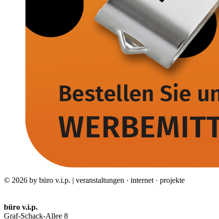
© 2026 by büro v.i.p. | veranstaltungen · internet · projekte
büro v.i.p.
Graf-Schack-Allee 8