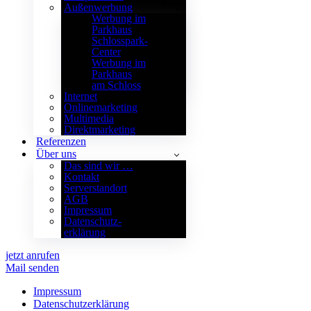
Außenwerbung
Werbung im
Parkhaus
Schlosspark-
Center
Werbung im
Parkhaus
am Schloss
Internet
Onlinemarketing
Multimedia
Direktmarketing
Referenzen
Über uns
Das sind wir …
Kontakt
Serverstandort
AGB
Impressum
Datenschutz­
erklärung
jetzt anrufen
Mail senden
Impressum
Datenschutz­erklärung