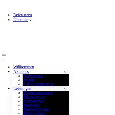
Referenzen
Über uns
Navigationsmenü
Navigationsmenü
Willkommen
Aktuelles
Werbemittel
Events
VIP-Geschichte(n)
Leistungen
Eventmanagement
Messeservice
Werbemittel
Marketing
Markenführung
Printprodukte