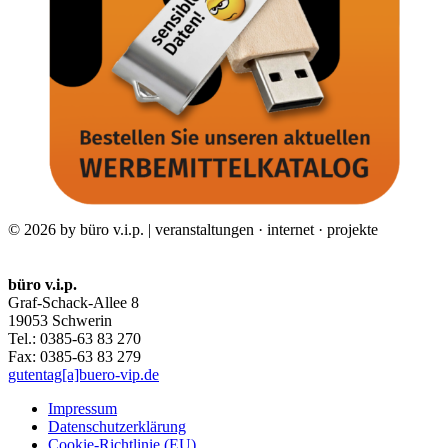
© 2026 by büro v.i.p. | veranstaltungen · internet · projekte
büro v.i.p.
Graf-Schack-Allee 8
19053 Schwerin
Tel.: 0385-63 83 270
Fax: 0385-63 83 279
gutentag[a]buero-vip.de
Impressum
Datenschutz­erklärung
Cookie-Richtlinie (EU)