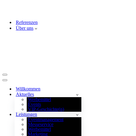
Referenzen
Über uns
Navigationsmenü
Navigationsmenü
Willkommen
Aktuelles
Werbemittel
Events
VIP-Geschichte(n)
Leistungen
Eventmanagement
Messeservice
Werbemittel
Marketing