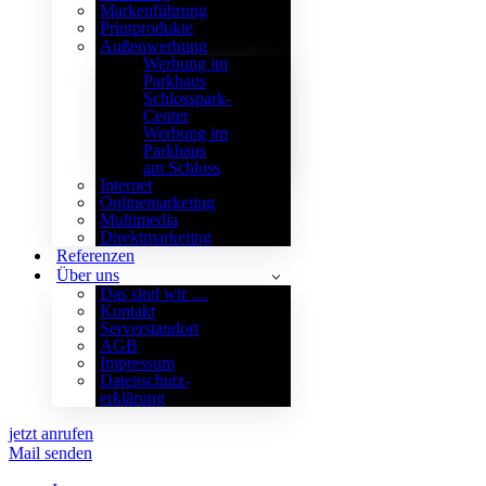
Markenführung
Printprodukte
Außenwerbung
Werbung im
Parkhaus
Schlosspark-
Center
Werbung im
Parkhaus
am Schloss
Internet
Onlinemarketing
Multimedia
Direktmarketing
Referenzen
Über uns
Das sind wir …
Kontakt
Serverstandort
AGB
Impressum
Datenschutz­
erklärung
jetzt anrufen
Mail senden