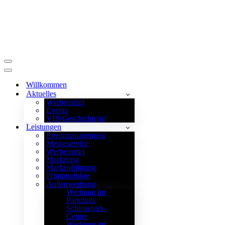
Navigationsmenü
Navigationsmenü
Willkommen
Aktuelles
Werbemittel
Events
VIP-Geschichte(n)
Leistungen
Eventmanagement
Messeservice
Werbemittel
Marketing
Markenführung
Printprodukte
Außenwerbung
Werbung im
Parkhaus
Schlosspark-
Center
Werbung im