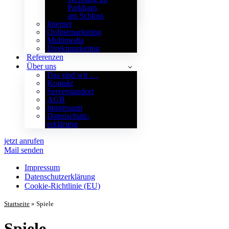
Parkhaus
am Schloss
Internet
Onlinemarketing
Multimedia
Direktmarketing
Referenzen
Über uns
Das sind wir …
Kontakt
Serverstandort
AGB
Impressum
Datenschutz­
erklärung
jetzt anrufen
Mail senden
Impressum
Datenschutz­erklärung
Cookie-Richtlinie (EU)
Startseite
»
Spiele
Spiele